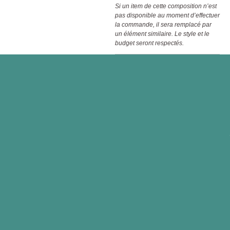
Si un item de cette composition n’est
pas disponible au moment d’effectuer
la commande, il sera remplacé par
un élément similaire. Le style et le
budget seront respectés.