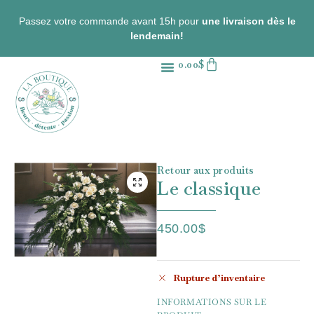
Passez votre commande avant 15h pour
une livraison dès le
lendemain!
0.00
$
Fleurs coupées
Plantes d’intérieur
Contactez-nous
Retour aux produits
Le classique
450.00
$
Rupture d’inventaire
INFORMATIONS SUR LE