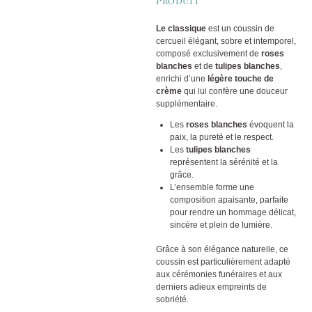
PRODUIT
Le classique
est un coussin de
cercueil élégant, sobre et intemporel,
composé exclusivement de
roses
blanches
et de
tulipes blanches
,
enrichi d’une
légère touche de
crème
qui lui confère une douceur
supplémentaire.
Les
roses blanches
évoquent la
paix, la pureté et le respect.
Les
tulipes blanches
représentent la sérénité et la
grâce.
L’ensemble forme une
composition apaisante, parfaite
pour rendre un hommage délicat,
sincère et plein de lumière.
Grâce à son élégance naturelle, ce
coussin est particulièrement adapté
aux cérémonies funéraires et aux
derniers adieux empreints de
sobriété.