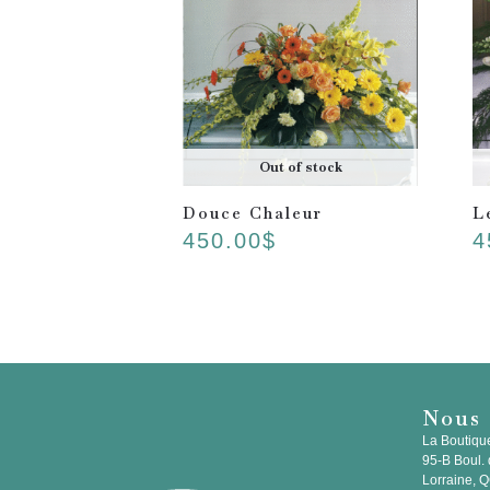
Out of stock
Douce Chaleur
L
450.00
$
4
Nous 
La Boutiqu
95-B Boul. 
Lorraine, 