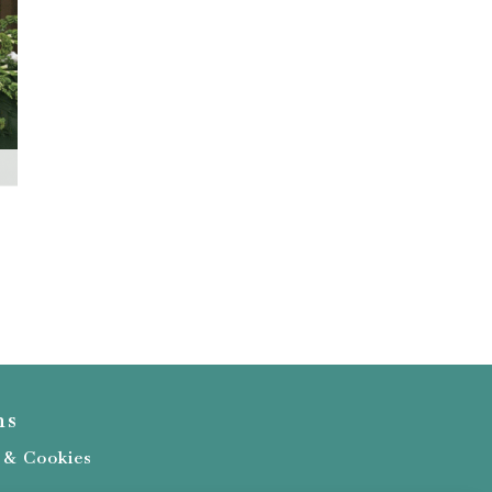
ns
é & Cookies