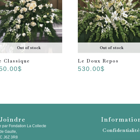
Out of stock
Out of stock
e Classique
Le Doux Repos
50.00
$
530.00
$
Joindre
Informatio
e par Fondation La Collecte
Confidentialit
de Gaulle,
QC J6Z 3R8