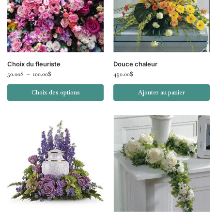
Choix du fleuriste
Douce chaleur
50.00
$
–
100.00
$
450.00
$
Choix des options
Ajouter au panier