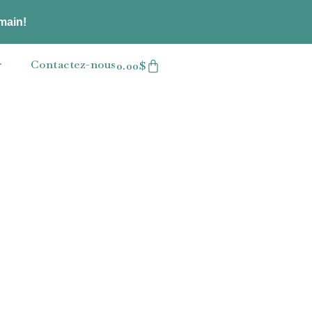
emain!
r
Contactez-nous
0.00
$