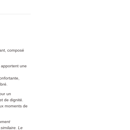
sant, composé
, apportent une
onfortante,
ibré.
pour un
t de dignité.
 aux moments de
moment
similaire. Le