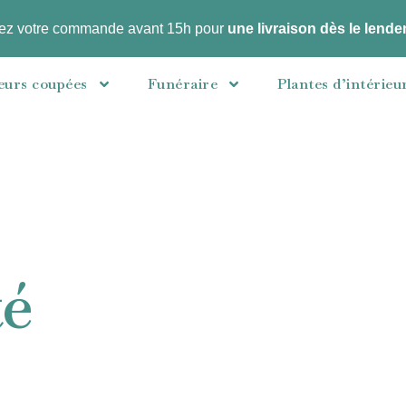
ez votre commande avant 15h pour
une livraison dès le lend
eurs coupées
Funéraire
Plantes d’intérieu
té