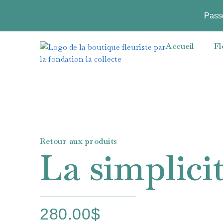
Pass
Accueil
Fl
Retour aux produits
La simplici
280.00
$