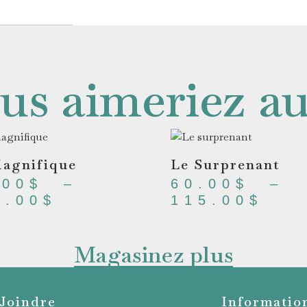
us aimeriez au
agnifique
Le Surprenant
.00
$
–
60.00
$
–
0.00
$
115.00
$
Magasinez plus
Joindre
Informatio