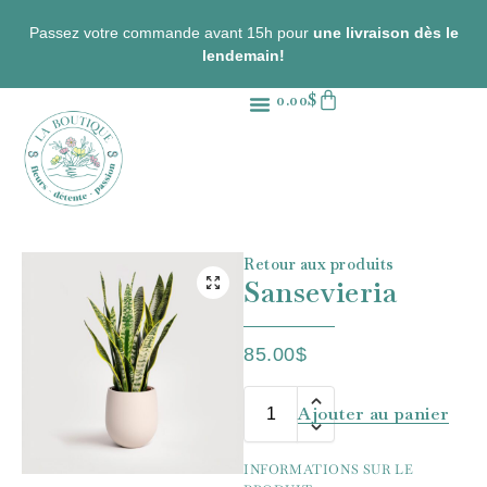
Passez votre commande avant 15h pour
une livraison dès le
lendemain!
0.00
$
Fleurs coupées
Plantes d’intérieur
Contactez-nous
Retour aux produits
Sansevieria
85.00
$
Ajouter au panier
INFORMATIONS SUR LE